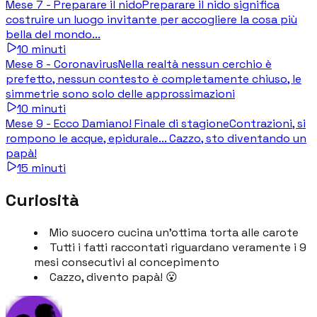
Mese 7 - Preparare il nido
Preparare il nido significa
costruire un luogo invitante per accogliere la cosa più
bella del mondo...
10
minuti
Mese 8 - Coronavirus
Nella realtà nessun cerchio è
prefetto, nessun contesto è completamente chiuso, le
simmetrie sono solo delle approssimazioni
10
minuti
Mese 9 - Ecco Damiano! Finale di stagione
Contrazioni, si
rompono le acque, epidurale... Cazzo, sto diventando un
papà!
15
minuti
Curiosità
Mio suocero cucina un'ottima torta alle carote
Tutti i fatti raccontati riguardano veramente i 9
mesi consecutivi al concepimento
Cazzo, divento papà! 😮