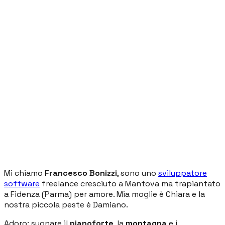
Mi chiamo
Francesco Bonizzi
, sono uno
sviluppatore
software
freelance cresciuto a Mantova ma trapiantato
a Fidenza (Parma) per amore. Mia moglie è Chiara e la
nostra piccola peste è Damiano.
Adoro: suonare il
pianoforte
, la
montagna
e i