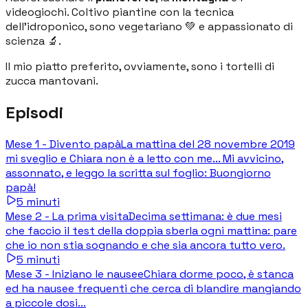
videogiochi. Coltivo piantine con la tecnica
dell'idroponico, sono vegetariano 💚 e appassionato di
scienza 🔬.
Il mio piatto preferito, ovviamente, sono i tortelli di
zucca mantovani.
Episodi
Mese 1 - Divento papà
La mattina del 28 novembre 2019
mi sveglio e Chiara non è a letto con me... Mi avvicino,
assonnato, e leggo la scritta sul foglio: Buongiorno
papà!
5
minuti
Mese 2 - La prima visita
Decima settimana: è due mesi
che faccio il test della doppia sberla ogni mattina: pare
che io non stia sognando e che sia ancora tutto vero.
5
minuti
Mese 3 - Iniziano le nausee
Chiara dorme poco, è stanca
ed ha nausee frequenti che cerca di blandire mangiando
a piccole dosi...