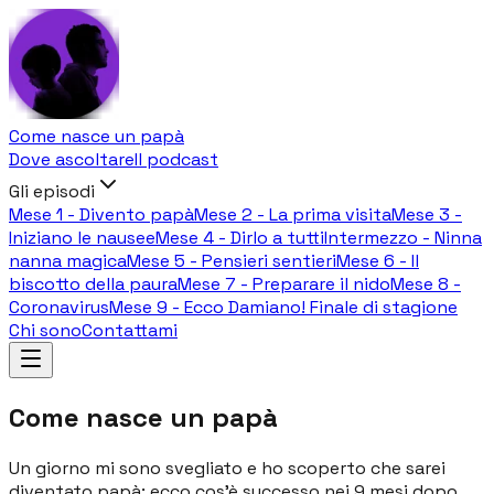
Come nasce un papà
Dove ascoltare
Il podcast
Gli episodi
Mese 1 - Divento papà
Mese 2 - La prima visita
Mese 3 -
Iniziano le nausee
Mese 4 - Dirlo a tutti
Intermezzo - Ninna
nanna magica
Mese 5 - Pensieri sentieri
Mese 6 - Il
biscotto della paura
Mese 7 - Preparare il nido
Mese 8 -
Coronavirus
Mese 9 - Ecco Damiano! Finale di stagione
Chi sono
Contattami
Come nasce un papà
Un giorno mi sono svegliato e ho scoperto che sarei
diventato papà: ecco cos'è successo nei 9 mesi dopo