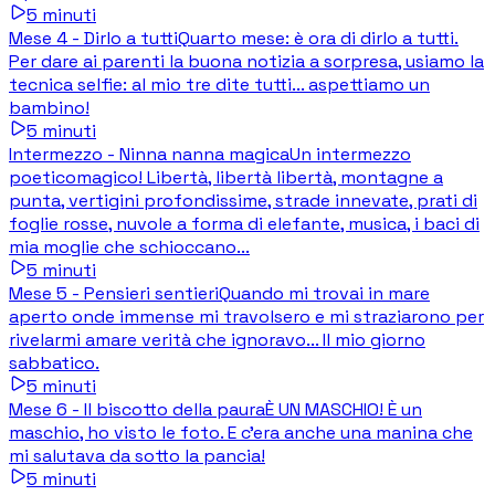
5
minuti
Mese 4 - Dirlo a tutti
Quarto mese: è ora di dirlo a tutti.
Per dare ai parenti la buona notizia a sorpresa, usiamo la
tecnica selfie: al mio tre dite tutti... aspettiamo un
bambino!
5
minuti
Intermezzo - Ninna nanna magica
Un intermezzo
poeticomagico! Libertà, libertà libertà, montagne a
punta, vertigini profondissime, strade innevate, prati di
foglie rosse, nuvole a forma di elefante, musica, i baci di
mia moglie che schioccano...
5
minuti
Mese 5 - Pensieri sentieri
Quando mi trovai in mare
aperto onde immense mi travolsero e mi straziarono per
rivelarmi amare verità che ignoravo... Il mio giorno
sabbatico.
5
minuti
Mese 6 - Il biscotto della paura
È UN MASCHIO! È un
maschio, ho visto le foto. E c'era anche una manina che
mi salutava da sotto la pancia!
5
minuti